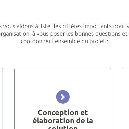
 vous aidons à lister les critères importants pour 
rganisation, à vous poser les bonnes questions et
coordonner l’ensemble du projet :
Conception et élaboration
de la solution
Chaque entreprise présente des
spécificités propres à son
secteur d’activité et à son
Conception et
organisation. Nos solutions
doivent répondre à chacune de
élaboration de la
ces problématiques. Pour ce
solution
faire nos experts et consultants