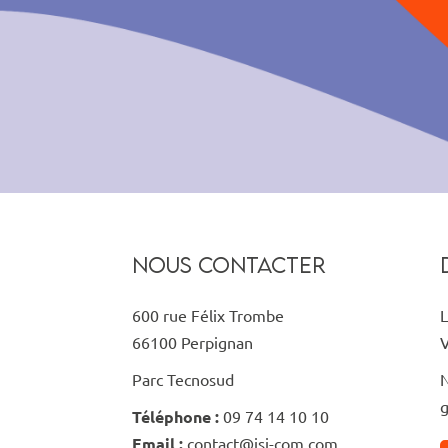
NOUS CONTACTER
600 rue Félix Trombe
L
66100 Perpignan
V
Parc Tecnosud
N
g
Téléphone :
09 74 14 10 10
Email :
contact@isi-com.com